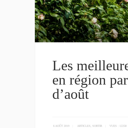
Les meilleure
en région pa
d’août
6 AOÛT 2019
|
ARTICLES
,
SORTIR
|
VUES : 12258