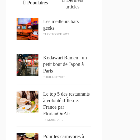
Derniers
Populaires
articles
Les meilleurs bars
geeks
21 OCTOBRE 2019
Kodawari Ramen : un
petit bout de Japon à
Paris
7 JUILLET 2017
Le top 5 des restaurants
à volonté d’Île-de-
France par
FlorianOnAir
14 MARS 2017
Pour les carnivores à