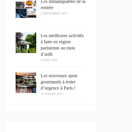
Les immanquables de la
rentrée
2 SEPTEMBRE 2019
Les meilleures activités
à faire en région
parisienne au mois
d’août
6 AOÛT 2019
Les nouveaux spots
gourmands à tester
d’urgence à Paris !
10 JUILLET 2019