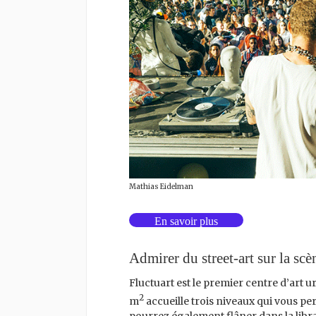
Mathias Eidelman
En savoir plus
Admirer du street-art sur la scè
Fluctuart est le premier centre d’art ur
2
m
accueille trois niveaux qui vous 
pourrez également flâner dans la librai