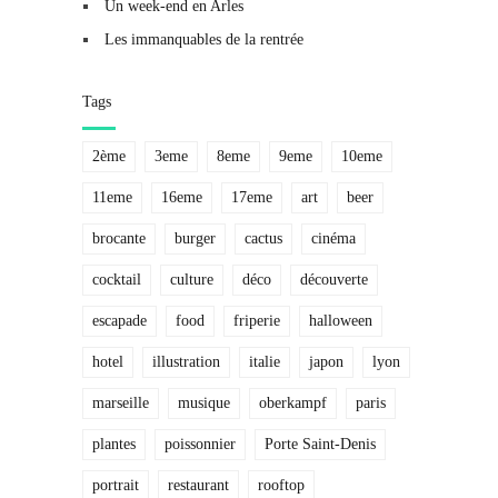
Un week-end en Arles
Les immanquables de la rentrée
Tags
2ème
3eme
8eme
9eme
10eme
11eme
16eme
17eme
art
beer
brocante
burger
cactus
cinéma
cocktail
culture
déco
découverte
escapade
food
friperie
halloween
hotel
illustration
italie
japon
lyon
marseille
musique
oberkampf
paris
plantes
poissonnier
Porte Saint-Denis
portrait
restaurant
rooftop