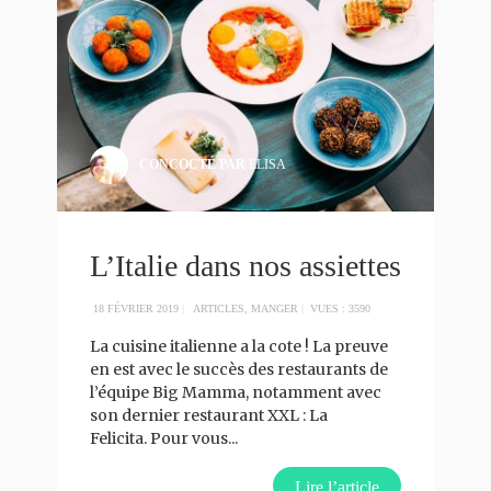
CONCOCTÉ PAR
ELISA
L’Italie dans nos assiettes
18 FÉVRIER 2019
|
ARTICLES
,
MANGER
|
VUES : 3590
La cuisine italienne a la cote ! La preuve
en est avec le succès des restaurants de
l’équipe Big Mamma, notamment avec
son dernier restaurant XXL : La
Felicita. Pour vous
...
Lire l’article