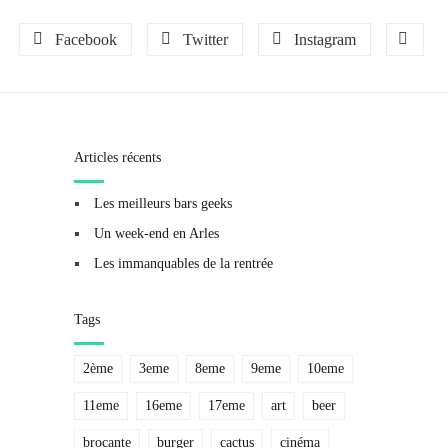
Facebook
Twitter
Instagram
Articles récents
Les meilleurs bars geeks
Un week-end en Arles
Les immanquables de la rentrée
Tags
2ème
3eme
8eme
9eme
10eme
11eme
16eme
17eme
art
beer
brocante
burger
cactus
cinéma