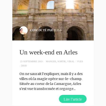
CONCOCTÉ PAR
ELISA
Un week-end en Arles
23 SEPTEMBRE 2019
|
MANGER
,
SORTIR
,
VIRAL
|
VUES
: 28030
On ne saurait l’expliquer, mais il y a des
villes où la magie opère sur-le-champ.
Située au coeur de la Camargue, Arles
s’est vue transformée et regorge
...
Lire l’article