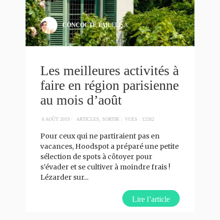
CONCOCTÉ PAR
ELISA
Les meilleures activités à
faire en région parisienne
au mois d’août
6 AOÛT 2019
|
ARTICLES
,
SORTIR
|
VUES : 12262
Pour ceux qui ne partiraient pas en
vacances, Hoodspot a préparé une petite
sélection de spots à côtoyer pour
s’évader et se cultiver à moindre frais !
Lézarder sur
...
Lire l’article