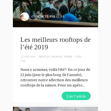
CONCOCTÉ PAR
ELISA
Les meilleurs rooftops de
l’été 2019
21 JUIN 2019
|
ARTICLES
,
MANGER
,
SORTIR
|
VUES :
7748
Nous y sommes, voilà l’été ! En ce jour de
21 juin (jour le plus long de l’année),
retrouvez notre sélection des meilleurs
rooftops de la saison. Pour un apéro
...
Lire l’article