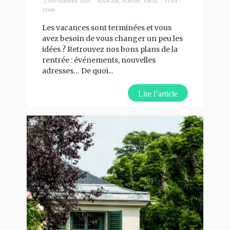
2 SEPTEMBRE 2019
|
MANGER
,
SORTIR
,
VIRAL
|
VUES :
11949
Les vacances sont terminées et vous
avez besoin de vous changer un peu les
idées ? Retrouvez nos bons plans de la
rentrée : événements, nouvelles
adresses… De quoi
...
Lire l’article