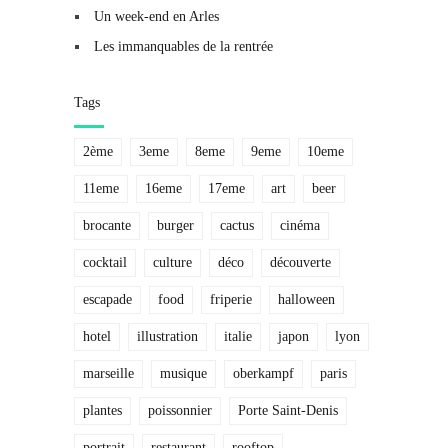
Un week-end en Arles
Les immanquables de la rentrée
Tags
2ème
3eme
8eme
9eme
10eme
11eme
16eme
17eme
art
beer
brocante
burger
cactus
cinéma
cocktail
culture
déco
découverte
escapade
food
friperie
halloween
hotel
illustration
italie
japon
lyon
marseille
musique
oberkampf
paris
plantes
poissonnier
Porte Saint-Denis
portrait
restaurant
rooftop