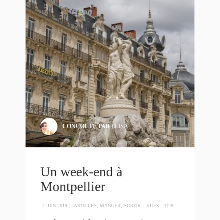
CONCOCTÉ PAR
ELISA
Un week-end à
Montpellier
7 JUIN 2019
|
ARTICLES
,
MANGER
,
SORTIR
|
VUES : 4128