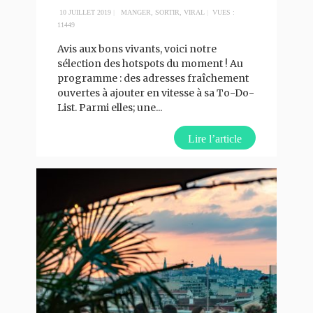
10 JUILLET 2019
|
MANGER
,
SORTIR
,
VIRAL
|
VUES :
11449
Avis aux bons vivants, voici notre
sélection des hotspots du moment ! Au
programme : des adresses fraîchement
ouvertes à ajouter en vitesse à sa To-Do-
List. Parmi elles; une
...
Lire l’article